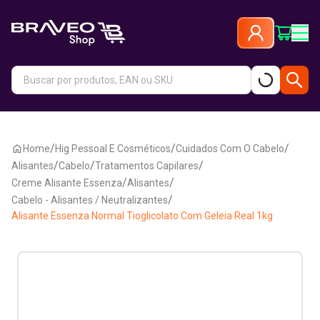
/
/
/
Home
Hig Pessoal E Cosméticos
Cuidados Com O Cabelo
/
/
/
Alisantes
Cabelo
Tratamentos Capilares
/
/
Creme Alisante Essenza
Alisantes
/
Cabelo - Alisantes / Neutralizantes
Alisante Essenza Normal Tioglicolato Com Geleia Real 1kg